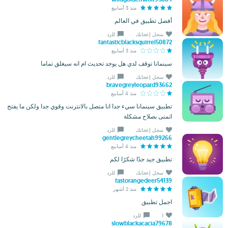
منذ 3 أسابيع
أفضل تطبيق في العالم
سجل إعجابك
للرد
fantasticblacksquirrel50872
منذ 3 أسابيع
سينمانا توقف لدي هل يوجد تحديث ام انه سيغلق تماما
سجل إعجابك
للرد
bravegreyleopard93662
منذ 4 أسابيع
تطبيق سينمانا سيء جدا انا متصل بالانترنت وقوي جدا ولكن ما يفتح
اتمنى بصلاح مشكلة
سجل إعجابك
للرد
gentlegreycheetah99266
منذ 4 أسابيع
تطبيق جيد جدًا شكرًا لكم
سجل إعجابك
للرد
fastorangedeer54139
منذ 2 أشهر
اجمل تطبيق
1
للرد
slowblackacacia79678