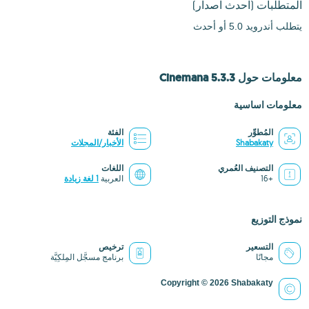
المتطلبات
(احدث اصدار)
يتطلب أندرويد 5.0 أو أحدث
معلومات حول Cinemana 5.3.3
معلومات اساسية
المُطوِّر
الفئة
Shabakaty
الأخبار/المجلات
التصنيف العُمري
اللغات
+16
العربية
1 لغة زيادة
نموذج التوزيع
التسعير
ترخيص
مجانًا
برنامج مسجَّل المِلكِيَّة
Copyright © 2026 Shabakaty