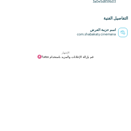
3a0e5d859b03
التفاصيل الفنية
اسم حزمة العرض
com.shabakaty.cinemana
الإشهار
قم بإزالة الإعلانات والمزيد باستخدام Turbo