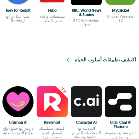
Joey for Reddit
Fubo
BBC: World News
MyCricket
& Stories
Cricket Wireless
مسلسلات وأفلام
عميل بديل ورائع
LLC
BBC Worldwide
حسب الطلب!
لReddit
(Ltd)
اكتشف تطبيقات أسلوب الحياة
Crushon AI
ReelShort
Character AI
Chai: Chat AI
Platform
الدردشة مع
اكتشف مسلسلك
دردِش مع جميع أنواع
الدردشة مع مجموعة
الشخصيات التي تم
المفضل الجديد
برامج الدردشة الآلية
واسعة من
إنشاؤها بواسطة
بتنسيق بكرة