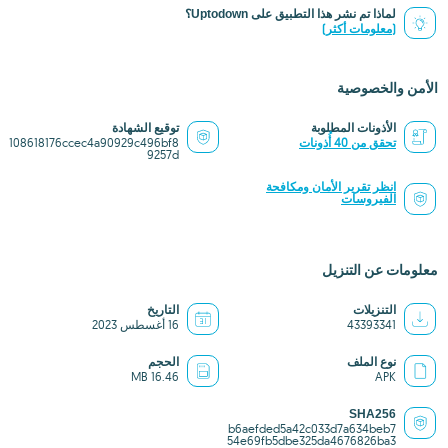
لماذا تم نشر هذا التطبيق على Uptodown؟
(معلومات أكثر)
الأمن والخصوصية
الأذونات المطلوبة
توقيع الشهادة
تحقق من 40 أُذونات
108618176ccec4a90929c496bf8
9257d
انظر تقرير الأمان ومكافحة
الفيروسات
معلومات عن التنزيل
التنزيلات
التاريخ
43393341
16 أغسطس 2023
نوع الملف
الحجم
16.46 MB
APK
SHA256
b6aefded5a42c033d7a634beb7
54e69fb5dbe325da4676826ba3