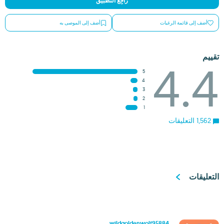
راجِع التطبيق
أضف إلى قائمة الرغبات
أضف إلى الموصى به
تقييم
4.4
5
4
3
2
1
1,562 التعليقات
التعليقات
wildgoldenwolf95884